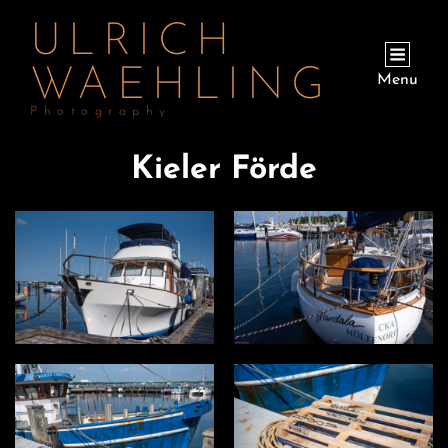
ULRICH
WAEHLING
Menu
Photography
Kieler Förde