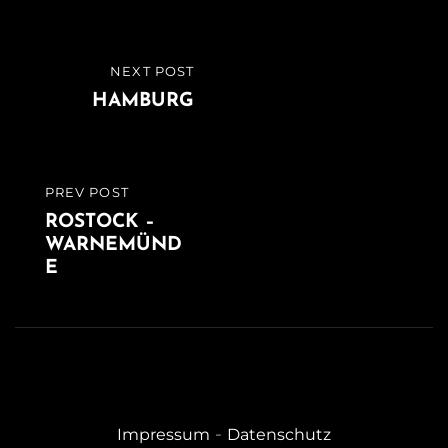
Beitragsnavigation
NEXT POST
NEXT
HAMBURG
POST
PREV POST
PREVIOUS
ROSTOCK –
POST
WARNEMÜND
E
-
Impressum
Datenschutz